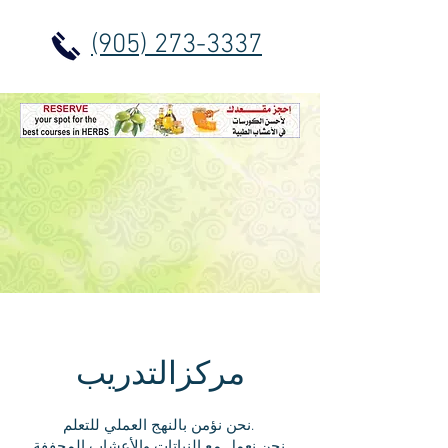
(905) 273-3337
مركزالتدريب
نحن نؤمن بالنهج العملي للتعلم.
نحن نعمل مع النباتات والأعشاب المجففة