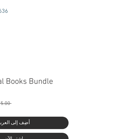
6636
tal Books Bundle
 ‏125.00 CA$ 
أضِف إلى العرب