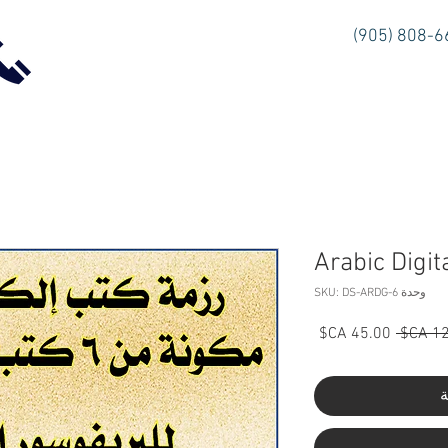
(905) 808-
Arabic Digi
وحدة SKU: DS-ARDG-6
سعر
سعر
عادي
البيع
ة